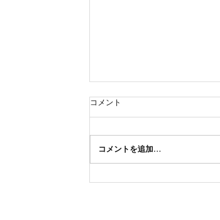
コメント
コメントを追加…
さかど産業まつりに出店しま
した。
Hom