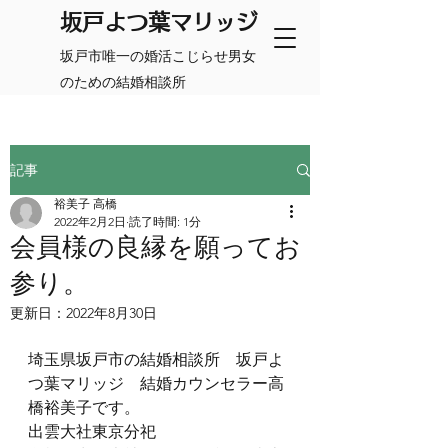
​坂戸よつ葉マリッジ
坂戸市唯一の婚活こじらせ男女
のための結婚相談所
記事
裕美子 高橋
2022年2月2日
読了時間: 1分
会員様の良縁を願ってお
参り。
更新日：
2022年8月30日
埼玉県坂戸市の結婚相談所　坂戸よ
つ葉マリッジ　結婚カウンセラー高
橋裕美子です。
出雲大社東京分祀