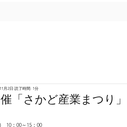
年11月2日
読了時間: 1分
(日)開催「さかど産業まつり
)　10：00～15：00