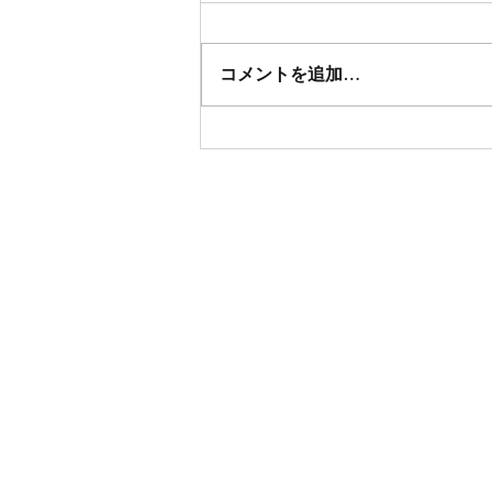
コメントを追加…
さかど産業まつりに出店しま
した。