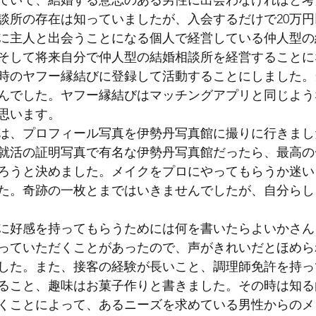
ていて、結婚する意志のある男性に出会わなければと考
談所の存在は知っていましたが、入会するだけで20万
に主人と出会うことになる個人で経営している仲人型の
そして将来自分で仲人型の結婚相談所を経営することに
時のヤフー縁結びに登録して活動することにしました。
んでした。ヤフー縁結びはマッチングアプリと同じよう
思います。
は、プロフィール写真を伊勢丹写真館に撮りに行きまし
就活の証明写真で有名な伊勢丹写真館だったら、最高の
ろうと決めました。メイクをプロにやってもらうか迷い
た。奇跡の一枚とまではいきませんでしたが、自分らし
に好感を持ってもらうためには何を書いたらよいかさん
っていただくことがあったので、声がきれいだとほめら
した。また、接客の経験が長いこと、調理師免許を持っ
ること、趣味はお菓子作りと書きました。その時は知る
くことによって、あるニーズを求めている男性からのメ