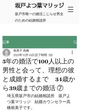
​坂戸よつ葉マリッジ
坂戸市唯一の婚活こじらせ男女
のための結婚相談所
記事
裕美子 高橋
2022年10月16日
読了時間: 3分
5年の婚活で100人以上の
男性と会って、理想の彼
と成婚するまで 34歳か
ら39歳までの婚活 ⑦
埼玉県坂戸市の結婚相談所　坂戸よ
つ葉マリッジ　結婚カウンセラー高
橋裕美子です。