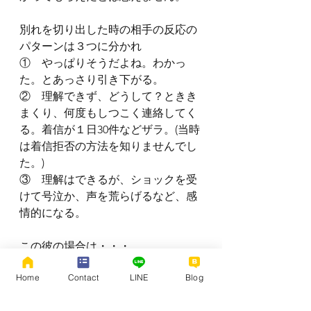
別れを切り出した時の相手の反応の
パターンは３つに分かれ
①　やっぱりそうだよね。わかっ
た。とあっさり引き下がる。
②　理解できず、どうして？ときき
まくり、何度もしつこく連絡してく
る。着信が１日30件などザラ。(当時
は着信拒否の方法を知りませんでし
た。)
③　理解はできるが、ショックを受
けて号泣か、声を荒らげるなど、感
情的になる。
この彼の場合は・・・。
Home
Contact
LINE
Blog
続きます。